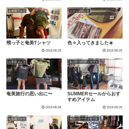
お客様フォト
ショップのこと
甥っ子と奄美Tシャツ
色々入ってきました☀️
2019.08.29
2019.08.29
お客様フォト
本日のコーディネート
奄美旅行の思い出に〜
SUMMERセールからおす
すめアイテム
2019.08.28
2019.08.28
お客様フォト
本日のコーディネート