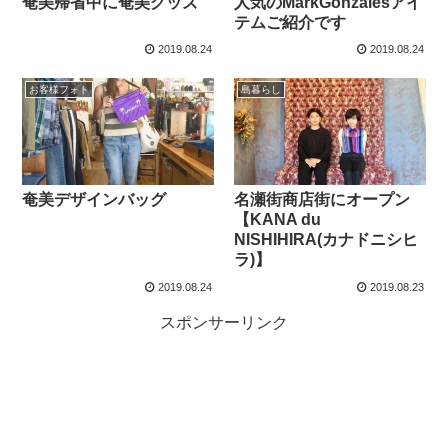
奄美帰省中に奄美グッズ
人気のMarkGonzalesアイ
テムご紹介です
2019.08.24
2019.08.24
お客様フォト
島暮らし
奄美デザインバッグ
名瀬街商店街にオープン
【KANA du
NISHIHIRA(カナドニシヒ
ラ)】
2019.08.24
2019.08.23
スポンサーリンク