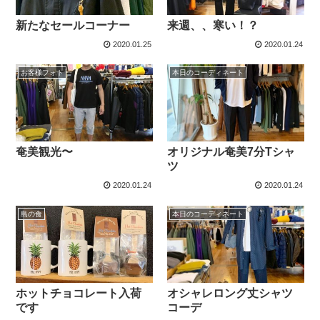
新たなセールコーナー
来週、、寒い！？
2020.01.25
2020.01.24
お客様フォト
本日のコーディネート
奄美観光〜
オリジナル奄美7分Tシャ
ツ
2020.01.24
2020.01.24
島の食
本日のコーディネート
ホットチョコレート入荷
オシャレロング丈シャツ
です
コーデ