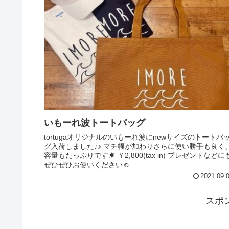
いもーれ波トートバッグ
tortugaオリジナルのいもーれ波にnewサイズのトートバ
グ入荷しました♪♪ マチ幅が加わりさらに使い勝手も良く
容量もたっぷりです☀︎ ￥2,800(tax in) プレゼントなどに
ぜひぜひお使いください☺︎︎︎︎
2021.09.
スポ