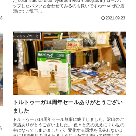
た color.Natural Blue IvyGreen Red￥880(tax in) ロールア
ップしたパンツと合わせてみるのも良いですね〜☺︎︎︎︎ ぜひ店
頭にてご覧下...
28
2021.09.23
ショップのこと
トルトゥーガ14周年セールありがとうござい
ました
トルトゥーガ14周年セール無事に終了しました。沢山のご
ゆ
来店ありがとうございました。.色々と先の見えにくい世の
気
中になってしまいましたが、変化する環境を見失わないよ
う
うに15周年目を迎えれるようにまた前を向いて精進して参