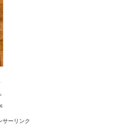
ッ
、
も
06
ンサーリンク