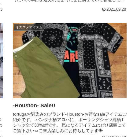
バ
ります。.いつもありがとう...
23
2021.09.20
オススメアイテム
-Houston- Sale!!
し
tortugaお馴染みのブランド-Houston-お得なsaleアイテムご
S
紹介です。 バンダナ柄アロハに、ボーリングシャツ総柄T
の
シャツ全て30%offです。 気になるアイテムはぜひ店頭にて
ッ
ご覧下さい☺︎︎︎︎ご来店楽しみにお待ちしてます☀︎