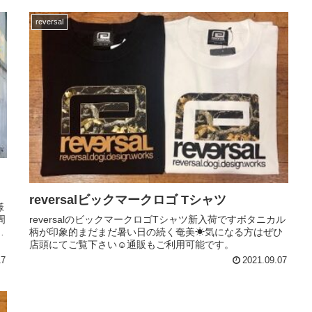
reversal
reversalビックマークロゴ Tシャツ
様
周
reversalのビックマークロゴTシャツ新入荷ですボタニカル
し
柄が印象的まだまだ暑い日の続く奄美☀︎気になる方はぜひ
店頭にてご覧下さい☺︎︎︎︎通販もご利用可能です。
17
2021.09.07