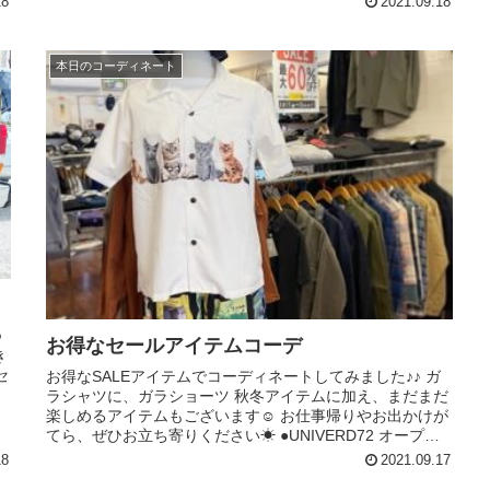
18
2021.09.18
本日のコーディネート
つ
お得なセールアイテムコーデ
き
セ
お得なSALEアイテムでコーディネートしてみました♪♪ ガ
ラシャツに、ガラショーツ 秋冬アイテムに加え、まだまだ
楽しめるアイテムもございます☺︎︎︎︎ お仕事帰りやお出かけが
てら、ぜひお立ち寄りください☀︎ ●UNIVERD72 オープン
カ...
18
2021.09.17