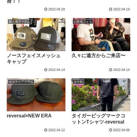
荷！！
2022.04.29
2022.04.19
新入荷アイテム
お客様フォト
ノースフェイスメッシュ
久々に遠方からご来店〜
キャップ
2022.04.14
2022.04.14
オススメアイテム
未分類
reversal×NEW ERA
タイガービッグマークコ
ットンTシャツ-reversal
2022.04.12
2022.04.09