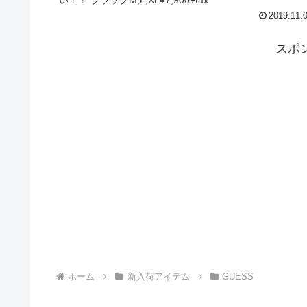
い！！ ブラックM,L,XL¥7,900+tax
2019.11.
スポ
ホーム
新入荷アイテム
GUESS