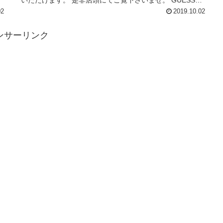
いただけます。 是非店頭にてご覧下さいませ。 GUESS定
番ロゴ長袖Tシャ...
02
2019.10.02
ンサーリンク