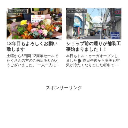
協力ありがとうございました。
振込手数料はトルトゥーガにて
ショップのこと
ショップのこと
ご負担させて頂いております。
被害に遭われた方々が1日も早
い...
13年目もよろしくお願い
ショップ前の通りが舗装工
致します
事始まりました！！
土曜から3日間 12周年セールで
本日もトルトゥーガオープンし
たくさんの方のご来店ありがと
ました🏠 昨日午後から奄美も空
うございました。 一人一人にお
気が冷たくなりました🍃冬です
声をかけて頂き大変ありがたく
ね🧥 ショップ前の通りは舗装工
思っております。 ありがとうご
事始まりました-͟͟͞͞ ͟͟͞͞ -͟͟͞͞ ͟͟͞͞ -͟͟͞͞ ͟͟͞͞ -͟͟͞͞ ͟͟͞͞ 🚗 歩道
ざいます。 期間中遊びに来れな
は通行できます...
かった方も、変わらず営業して
スポンサーリンク
おりますので、これまで通りお
気軽に...