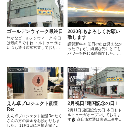
ゴールデンウィーク最終日
2020年もよろしくお願い
致します
静かなゴールデンウィーク 今日
は最終日ですね トルトゥーガは
謹賀新年🎍 初日の出は見えなか
いつも通り通常営業しておりま
ったですが、綺麗な光にとても
す。 コロナ対策ももちろんおこ
パワーを感じる時間でした。
ないながらです。 リネン・コッ
2020年も皆様にとっていい年で
トンのマスクも入荷しておりま
ありますように〜 今年もトルト
す。在庫気になる方はお電話頂
ゥーガをよろしくお願い致しま
けると助かります。 09975858...
ショップのこと
ショップのこと
す。 初商いは1月2日午前6時30
分よりスタートです。 新作ア
イ...
えん卓プロジェクト能登
2月祝日｢建国記念の日｣
Re:
2月11日 建国記念の日 本日もト
ルトゥーガオープンしておりま
えん卓プロジェクト能登Re:たく
す🏠 商店街本通は歩道工事中で
さんの方の募金をお預かりしま
す👷‍♂️ 今日も一日よろしくお願い
した。 11月1日にお振込完了致
致します🧢🧥👖🥾
しました。 募金頂いた皆様、御