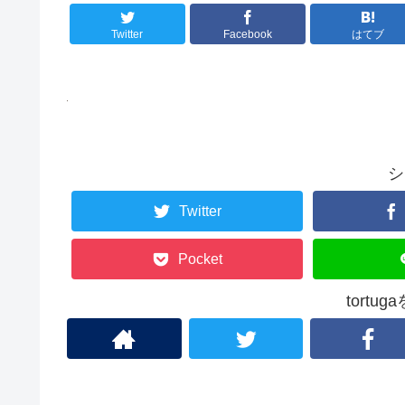
Twitter
Facebook
はてブ
シ
Twitter
Pocket
tortu