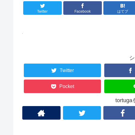
Twitter
Facebook
はてブ
シ
Twitter
Pocket
tortu