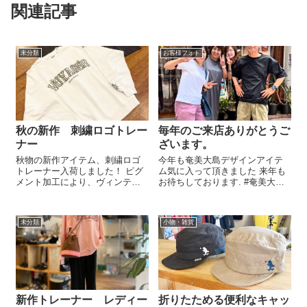
関連記事
未分類
お客様フォト
秋の新作 刺繍ロゴトレー
毎年のご来店ありがとうご
ナー
ざいます。
秋物の新作アイテム、刺繍ロゴ
今年も奄美大島デザインアイテ
トレーナー入荷しました！ ピグ
ム気に入って頂きました 来年も
メント加工により、ヴィンテー
お待ちしております. #奄美大島#
ジ感のあるトレーナー フロント
奄美観光#奄美旅行#奄美お土産#
部分のロゴはプリントの上に刺
奄美雑貨#トルトゥーガ奄美
繍を重ねています 同じく新入荷
未分類
小物・雑貨
商品のカーゴパンツと合わせる
のもおすすめです！ご来店の際
も是非ご覧...
新作トレーナー レディー
折りたためる便利なキャッ