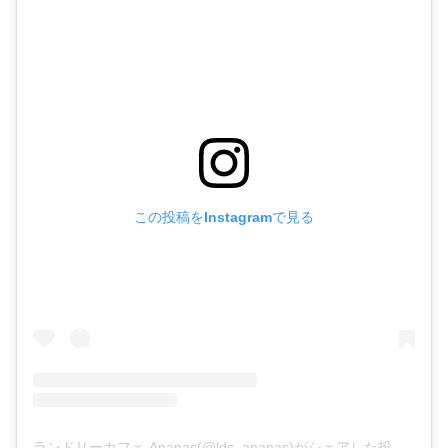
この投稿をInstagramで見る
ランドリーカフェ Ananas(@ldc_ananas)がシェアした投稿
–
20