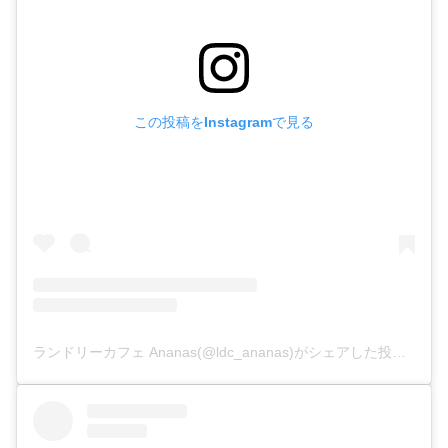
この投稿をInstagramで見る
ランドリーカフェ Ananas(@ldc_ananas)がシェアした投稿
–
20