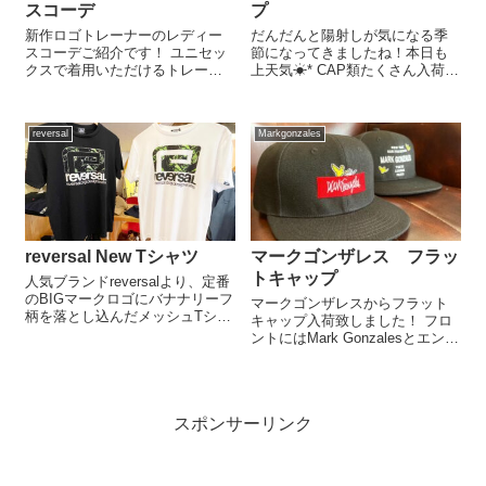
スコーデ
プ
新作ロゴトレーナーのレディー
だんだんと陽射しが気になる季
スコーデご紹介です！ ユニセッ
節になってきましたね！本日も
クスで着用いただけるトレーナ
上天気☀︎* CAP類たくさん入荷し
ー、セーター類も続々入荷しま
てます♪♪ 今回は折りたためて収
した！ ご来店の際も是非ご覧く
納できるパッカブルワークキャ
ださい ◇901T-1721 ORENGE ニ
ップのご紹介です。 カバンにも
reversal
Markgonzales
ットキャップハット¥6380-
ゆっくり入ります◎ 撥水加工さ
◇211901 P...
れており、水分を弾きます◎ ...
reversal New Tシャツ
マークゴンザレス フラッ
トキャップ
人気ブランドreversalより、定番
のBIGマークロゴにバナナリーフ
マークゴンザレスからフラット
柄を落とし込んだメッシュTシャ
キャップ入荷致しました！ フロ
ツ入荷です。 通気性に速乾性も
ントにはMark Gonzalesとエンジ
兼ね備えてるので、普段使いに
ェル刺繍、バッグにはブランド
はもちろん、スポーツウェアと
ネームの刺繍が施されてありま
しても◎ 通販サイトに掲載中で
す マークゴンザレス新作入荷し
す。
ております！ご来店の際も是非
スポンサーリンク
ご覧ください ◇2H9-1...