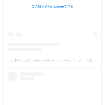
この投稿をInstagramで見る
ランドリーカフェ Ananas(@ldc_ananas)がシェアした投稿
–
20