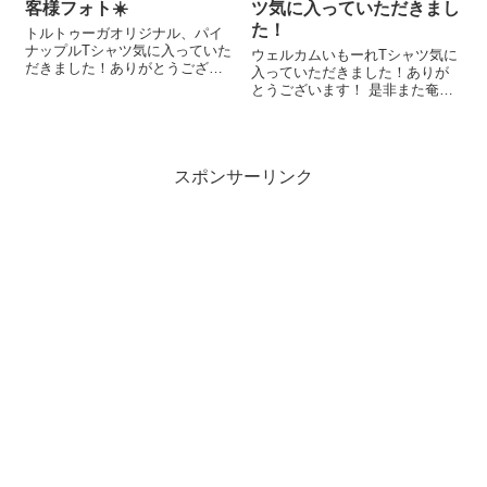
客様フォト☀️
ツ気に入っていただきまし
た！
トルトゥーガオリジナル、パイ
ナップルTシャツ気に入っていた
ウェルカムいもーれTシャツ気に
だきました！ありがとうござい
入っていただきました！ありが
ます！ パイナップルTeeで奄美
とうございます！ 是非また奄美
観光満喫してくださいね☀️
に遊びに来てくださいねーー✈️
スポンサーリンク