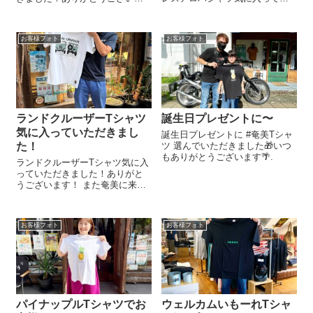
す！ またのご来店お待ちしてい
ただきありがとうございます！
ますね☀️
静岡からいらっしゃったお客様✈️
連日のご来店ありがとうござい
お客様フォト
お客様フォト
ます！
ランドクルーザーTシャツ
誕生日プレゼントに〜
気に入っていただきまし
誕生日プレゼントに #奄美Tシャ
た！
ツ 選んでいただきました🎁いつ
もありがとうございます🌴.
ランドクルーザーTシャツ気に入
っていただきました！ありがと
うございます！ また奄美に来る
際も是非お立ち寄りください☀️
お客様フォト
お客様フォト
パイナップルTシャツでお
ウェルカムいもーれTシャ