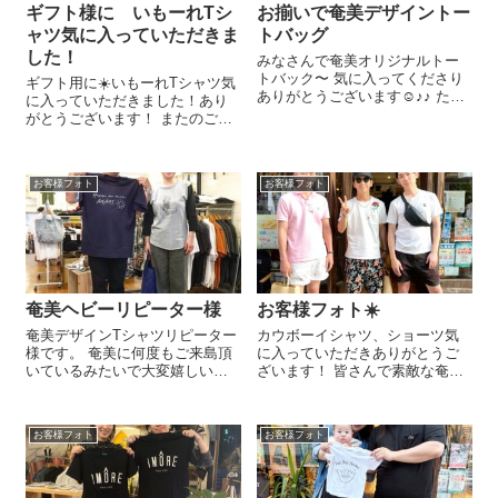
ギフト様に いもーれTシ
お揃いで奄美デザイントー
ャツ気に入っていただきま
トバッグ
した！
みなさんで奄美オリジナルトー
トバック〜 気に入ってくださり
ギフト用に☀️いもーれTシャツ気
ありがとうございます☺︎︎︎︎♪♪ たく
に入っていただきました！あり
さん使ってくださーぃꐕ ꐕ ꐕ
がとうございます！ またのご来
店楽しみにお待ちしております✈️
お客様フォト
お客様フォト
奄美ヘビーリピーター様
お客様フォト☀️
奄美デザインTシャツリピーター
カウボーイシャツ、ショーツ気
様です。 奄美に何度もご来島頂
に入っていただきありがとうご
いているみたいで大変嬉しいで
ざいます！ 皆さんで素敵な奄美
す☀️ 奄美大島楽しまれてくださ
旅行楽しんでください✈️
い ありがとうございます
お客様フォト
お客様フォト