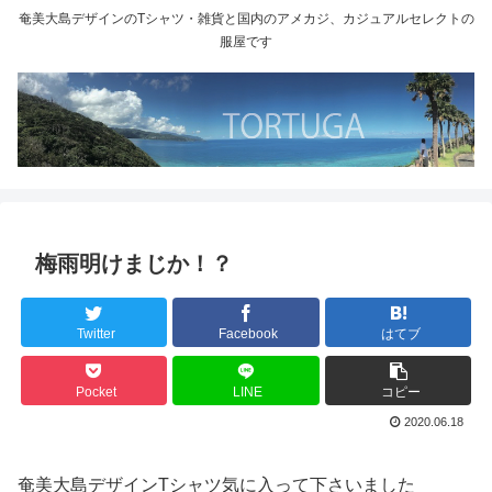
奄美大島デザインのTシャツ・雑貨と国内のアメカジ、カジュアルセレクトの
服屋です
梅雨明けまじか！？
Twitter
Facebook
はてブ
Pocket
LINE
コピー
2020.06.18
奄美大島デザインTシャツ気に入って下さいました