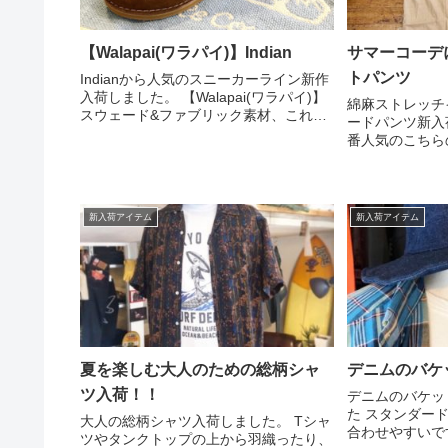
【Walapai(ワラパイ)】Indian
サマーコーデ
トパンツ
Indianから人気のスニーカーライン新作
入荷しました。 【Walapai(ワラパイ)】
綿麻ストレッチ
スウェード&ファブリック素材、これか
ードパンツ新入
らの秋冬コーデにとても重宝される
番人気のこちら
Footwearです。 是非店頭にてご覧下さ
し改良されてお
い！！ 26.5cm,27cm ¥8,...
心地の良さは変
にてチェックし
ュ、ブラック、キナ
新入荷アイテム
新入荷アイテム
夏を楽しむ大人のための総柄シャ
デニムのバケ
ツ入荷！！
デニムのバケッ
た スタンダー
大人の総柄シャツ入荷しました。 Tシャ
合わせやすいで
ツやタンクトップの上から羽織ったり、