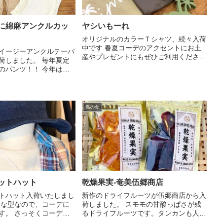
に綿麻アンクルカッ
ヤシいもーれ
オリジナルのカラーＴシャツ、続々入荷
中です 春夏コーデのアクセントにお土
イージーアンクルテーパ
産やプレゼントにもぜひご利用ください
荷しました。 毎年夏定
キッズサイズもあります☀︎お揃いコーデ
のパンツ！！ 今年は少
にもおすすめです☺︎︎︎︎☺︎︎︎︎ ￥3,000+tax.
ります。 涼しさ、履き
わりません！ 是非店頭
て下さい！！ ベージ
リM,L...
島の食
ットハット
乾燥果実-奄美伍郷商店
トハット入荷いたしまし
新作のドライフルーツが伍郷商店から入
ドな型なので、コーデに
荷しました。 スモモの甘酸っぱさが残
す。 さっそくコーデに
るドライフルーツです。タンカンも人気