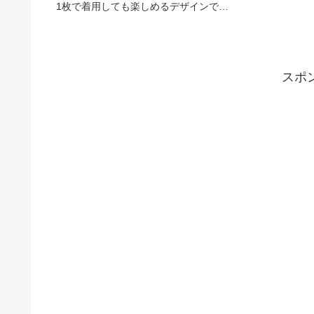
つかってみまし
1枚で着用しても楽しめるデザインで
店頭にてご覧くだ
す。 是非店頭にてご覧下さい！！ 各カ
ト color.Navy
ラーM,L ¥3,900+tax その他のコーデア
イテム ◆泥棒日記"和"Tシャツ ¥3,90...
スポ