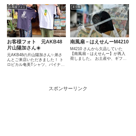
リアル武道ファブリックア...
繍を重ねています 同じく新入荷
お客様フォト
未分類
商品のカーゴパンツと合わせる
のもおすすめです！ご来店の際
も是非ご覧...
お客様フォト 元AKB48
南風扇－はえせんーM4210
片山陽加さん☀️
M4210 さんから欠品していた
【南風扇－はえせんー】が再入
元AKB48の片山陽加さん✨弟さ
荷しました。 お土産や、ギフト
んとご来店いただきました！ ト
としてとても喜ばれるアイテム
ロピカル奄美Tシャツ、パイナッ
です。 ご来店の際はぜひチェッ
プルTシャツ気に入っていただき
クして下さい！！ よろしくお願
ありがとうございます！ 奄美大
いします。 紬柄 ¥1,980-奄美の
島満喫してくださいね✨
生き物たち ¥660-奄...
スポンサーリンク