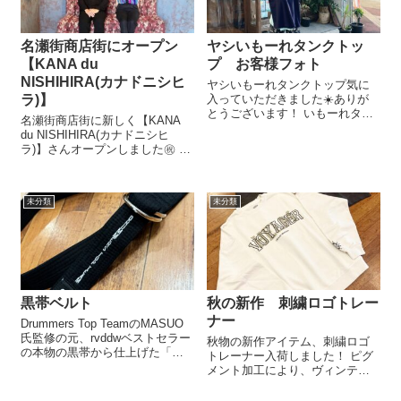
名瀬街商店街にオープン
ヤシいもーれタンクトッ
【KANA du
プ お客様フォト
NISHIHIRA(カナドニシヒ
ヤシいもーれタンクトップ気に
ラ)】
入っていただきました☀️ありが
とうございます！ いもーれタン
名瀬街商店街に新しく【KANA
クトップで奄美大島楽しんでく
du NISHIHIRA(カナドニシヒ
ださい！
ラ)】さんオープンしました㊗️ お
めでとうございます🎉 こだわり
が詰まった素敵な店内では奄美
黒糖焼酎の試飲もできます。 そ
未分類
未分類
して思わず写真を撮りたくなる
フォトジェニックな椅...
黒帯ベルト
秋の新作 刺繍ロゴトレー
ナー
Drummers Top TeamのMASUO
氏監修の元、rvddwベストセラー
秋物の新作アイテム、刺繍ロゴ
の本物の黒帯から仕上げた「帯
トレーナー入荷しました！ ピグ
ベルト」にDrummers Top Team
メント加工により、ヴィンテー
の刺繍が入ります。 道着メーカ
ジ感のあるトレーナー フロント
ーを母体にするrvddwならではの
部分のロゴはプリントの上に刺