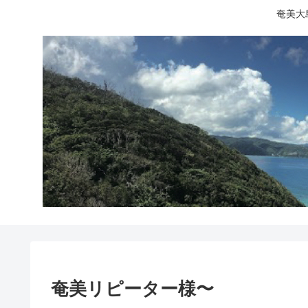
奄美大
奄美リピーター様〜