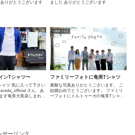
もありがとうございます
ました ありがとうございます
お客様フォト
インTシャツ〜
ファミリーフォトに奄美Tシャツ
シャツ 気に入って下さい
素敵な写真ありがとうございます。 ご
rada_official さん、あ
結婚おめでとうございます。 ファミリ
ます奄美大島楽しまれて
ーフォトにトルトゥーガの奄美Tシャツ
#ヤシいもーれTシャツ#奄
活用くださいました。 有難うございま
トルトゥーガ#トルトゥー
す(^^)
ンサーリンク