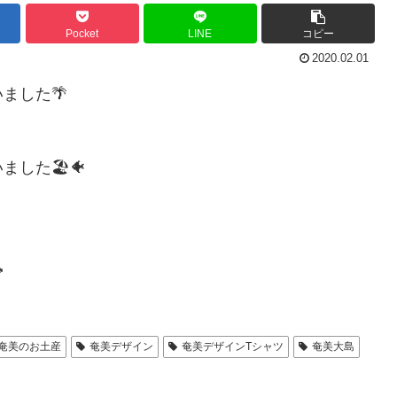
Pocket
LINE
コピー
2020.02.01
ました🌴
した🏖🐠

奄美のお土産
奄美デザイン
奄美デザインTシャツ
奄美大島