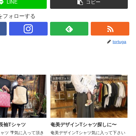
LINE
コピー
gaをフォローする
tortuga
お客様フォト
長袖Tシャツ
奄美デザインTシャツ探しに〜
ャツ 🌴気に入って頂き
奄美デザインTシャツ気に入って下さい