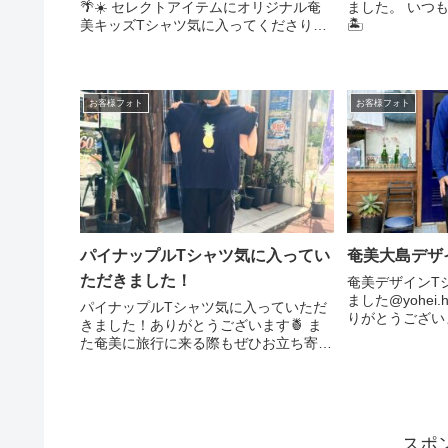
🌴☀️ セレクトアイテムにオリジナル奄
ました。 いつ
美キッズTシャツ気に入ってくださりあ
🏝
りがとうございます☺︎︎︎︎❁︎ お近くこられる
際は、涼みがてら🎐気軽にお立ち寄りく
ださい♪♪
お客様フォト
お客様フォト
パイナップルTシャツ気に入ってい
奄美大島デザ
ただきました！
奄美デザインT
ました@yohei.ha
パイナップルTシャツ気に入っていただ
りがとうござい
きました！ありがとうございます🍍 ま
ください！！.
た奄美に旅行に来る際もぜひお立ち寄り
美#奄美大島#
くださいね✈️
ガ奄美
スポ