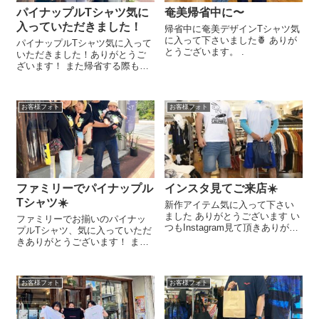
パイナップルTシャツ気に
奄美帰省中に〜
入っていただきました！
帰省中に奄美デザインTシャツ気
に入って下さいました🍍 ありが
パイナップルTシャツ気に入って
とうございます。 .
いただきました！ありがとうご
ざいます！ また帰省する際も是
非お立ち寄りくださいね☀️
お客様フォト
お客様フォト
ファミリーでパイナップル
インスタ見てご来店☀️
Tシャツ☀️
新作アイテム気に入って下さい
ました ありがとうございます い
ファミリーでお揃いのパイナッ
つもInstagram見て頂きありがと
プルTシャツ、気に入っていただ
うございます☺︎︎︎︎
きありがとうございます！ また
是非皆さんで遊びにきてくださ
いね🍍
お客様フォト
お客様フォト