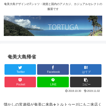
奄美大島デザインのTシャツ・雑貨と国内のアメカジ、カジュアルセレクトの
服屋です
奄美大島帰省
Twitter
Facebook
はてブ
Pocket
LINE
コピー
2019.10.30
2019.11.02
懐かしの常連様が奄美に来島✈️トルトゥーガにもご来店く