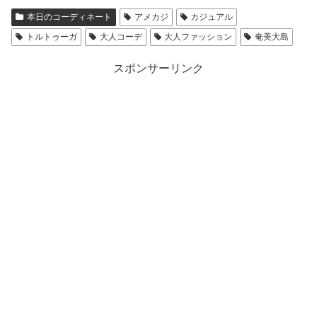
本日のコーディネート
アメカジ
カジュアル
トルトゥーガ
大人コーデ
大人ファッション
奄美大島
スポンサーリンク