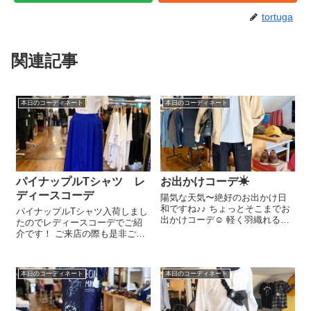
tortuga
関連記事
本日のコーディネート
本日のコーディネート
パイナップルTシャツ レ
お出かけコーデ☀︎
ディースコーデ
陽気な天気〜絶好のお出かけ日
和ですね♪♪ ちょっとそこまでお
パイナップルTシャツ入荷しまし
出かけコーデ☺︎︎︎︎ 軽く羽織れるパ
たのでレディースコーデでご紹
ーカーに、着心地の良いロン
介です！ ご来店の際も是非ご覧
Ｔ。色んなコーディネートに使
ください！ ◇TTG ヤシいもー
えるガーデンパンツ。 ショルダ
れ ライトデニムウォッシュ
ーバックはA STRIKE STOREの
ローキャップ¥3300- ◇TTG パイ
タイヤチューブ。 ...
本日のコーディネート
本日のコーディネート
ナップルTシャツ WHITE(S)
¥3520- く◇...