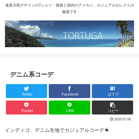
奄美大島デザインのTシャツ・雑貨と国内のアメカジ、カジュアルセレクトの
服屋です
デニム系コーデ
Twitter
Facebook
はてブ
Pocket
LINE
コピー
2020.07.06
インディゴ、デニム生地でカジュアルコーデ☀︎