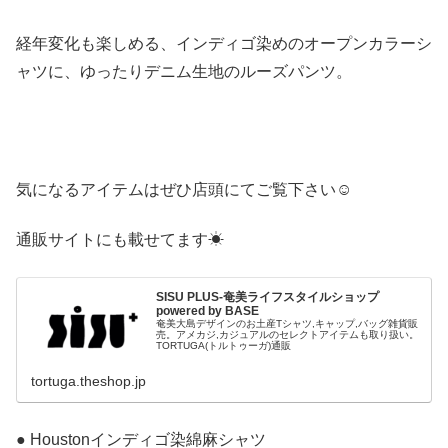
経年変化も楽しめる、インディゴ染めのオープンカラーシ
ャツに、ゆったりデニム生地のルーズパンツ。
気になるアイテムはぜひ店頭にてご覧下さい☺︎︎︎︎
通販サイトにも載せてます☀︎
SISU PLUS-奄美ライフスタイルショップ
powered by BASE
奄美大島デザインのお土産Tシャツ,キャップ,バッグ雑貨販
売。アメカジ,カジュアルのセレクトアイテムも取り扱い。
TORTUGA(トルトゥーガ)通販
tortuga.theshop.jp
● Houstonインディゴ染綿麻シャツ