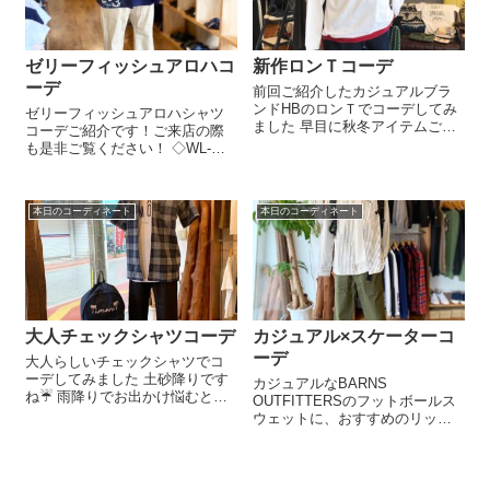
ゼリーフィッシュアロハコ
新作ロンＴコーデ
ーデ
前回ご紹介したカジュアルブラ
ンドHBのロンＴでコーデしてみ
ゼリーフィッシュアロハシャツ
ました 早目に秋冬アイテムご用
コーデご紹介です！ご来店の際
意してみてはいかがでしょう☺︎
も是非ご覧ください！ ◇WL-
その他アイテムもおすすめばか
2305 6PANEL BB
りです 気になるアイテムはぜひ
CAPWL(BLACK)¥3960-
店頭にてご覧ください☀️ ●ロンＴ
◇HOUSTON 40982 BLACK(L)ア
+ウエストポーチ￥4,500...
本日のコーディネート
本日のコーディネート
ロハシャツ(JERRYFISH)¥10...
大人チェックシャツコーデ
カジュアル×スケーターコ
ーデ
大人らしいチェックシャツでコ
ーデしてみました 土砂降りです
カジュアルなBARNS
ね☔ 雨降りでお出かけ悩むとき
OUTFITTERSのフットボールス
はぜひ通販サイト覗いてみてく
ウェットに、おすすめのリップ
ださい☺︎︎︎︎ ●UNIVERD72チェック
ストップパンツ。合わせてみま
シャツ￥6,900-●IMORE Tシャツ
した☺︎︎︎︎ Houstonのストライプシ
￥3,000-●ワイドシルエットパ
ャツも見逃せません☀︎ 春を先取
ン...
り、明るい色合いにしてみまし