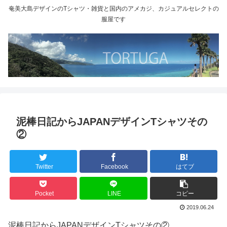
奄美大島デザインのTシャツ・雑貨と国内のアメカジ、カジュアルセレクトの
服屋です
泥棒日記からJAPANデザインTシャツその
②
Twitter
Facebook
はてブ
Pocket
LINE
コピー
2019.06.24
泥棒日記からJAPANデザインTシャツその②