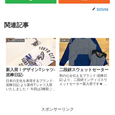
tortuga
関連記事
新入荷アイテム
泥棒日記
新入荷！デザインTシャツ‐
二段絣スウェットセーター
泥棒日記‐
和の心を伝えるブランド-泥棒日
記-より、二段絣インディゴスウ
日本の文化を表現するブランド-
ェットセーター新入荷です☀︎ 絣
泥棒日記-より新作Tシャツ入荷
生地を大胆に使用したインパク
いたしました！ 今回は2種類ご紹
トのあるスウェットです☺︎︎︎︎裏地
介です。 ●スカジャンをモチー
にはブランケット生地を使用
フにした王道デザイン-Japan- ●
し、保温力も抜群です◎ ぜひぜ
アメカジ×浮世絵 ‐TOKYO CITY-
ひ店頭にてご覧下さい☀︎￥1...
サイズ各,M L ￥3,900+ta...
スポンサーリンク