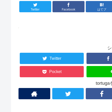
Twitter
Facebook
はてブ
シ
Twitter
Pocket
tortu