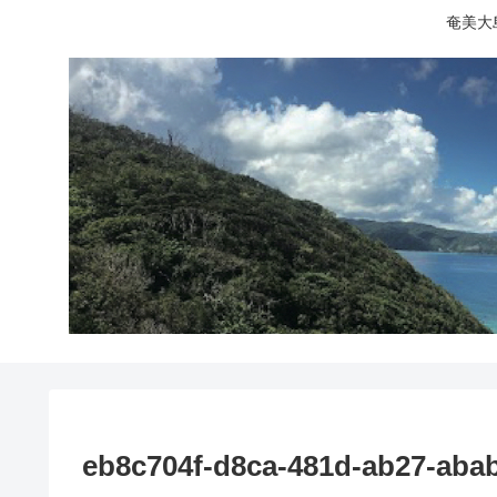
奄美大
eb8c704f-d8ca-481d-ab27-aba