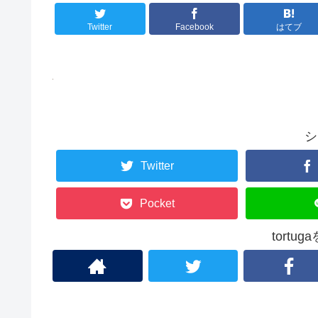
Twitter
Facebook
はてブ
シ
Twitter
Pocket
tortu