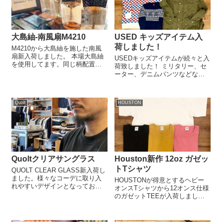
大島紬-南風扇M4210
USED キッズアイテム入
荷しました！
M4210から大島紬を施した南風
扇新入荷しました。 本場大島紬
USEDキッズアイテムが続々と入
を使用してます。同じ柄配置デ
荷致しました！ ミリタリー、セ
ザインは2つとありません！！早
ーター、デニムパンツなどな
いもの順でお選び頂けます。 旅
ど！奄美デザインのキッズTシャ
先など間にも持ち運びやすいコ
ツとの組み合わせももちろんお
ンパクトな南風扇。パッケージ
すすめです！ ご来店の際も是非
はカバーとスタンドとしてリユ
Quolt
HOUSTON
ご覧くださいね☀️
ース可...
Quoltクリアサングラス
Houston新作 12oz ガゼッ
トTシャツ
QUOLT CLEAR GLASS新入荷し
ました。様々なコーデに取り入
HOUSTONが得意とするヘビー
れやすいデザインとなっており
オンスTシャツから12オンス仕様
ます。奄美大島の灼熱の陽射し
のガゼットTEEが入荷しまし
に、コーデのアクセントとして
た！ 少々オーバーサイズ仕様
是非オススメです。店頭にて手
で、襟下のガゼットと裾わきの
に取ってご覧下さい！！本日も
スリットがアクセントに 一枚着