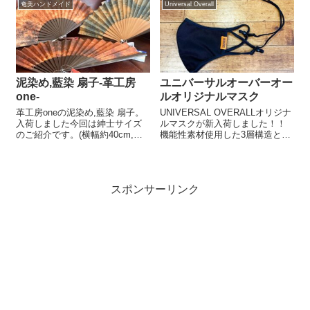
皆様のご来店楽しみにお待ちし
奄美ハンドメイド
Universal Overall
や重ね着などあらゆる着方で活
て...
躍できるアイテムになっていま
す！ ...
泥染め,藍染 扇子‐革工房
ユニバーサルオーバーオー
one‐
ルオリジナルマスク
革工房oneの泥染め,藍染 扇子。
UNIVERSAL OVERALLオリジナ
入荷しました今回は紳士サイズ
ルマスクが新入荷しました！！
のご紹介です。(横幅約40cm,高
機能性素材使用した3層構造とな
さ約22cm) 二つと同じもののな
っており、抗菌、抗ウイルス機
い泥染めに藍染ギフトにも喜ば
能繊維のクレンゼを表側に使
れる大人アイテムです。気にな
用。洗濯耐久性にも優れてお
る方はぜひお問い合わせくださ
り、抗菌剤練りこみタイプのた
スポンサーリンク
い。￥15,000+tax...
め、半永久的な抗菌性能があ
り、...