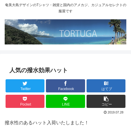
奄美大島デザインのTシャツ・雑貨と国内のアメカジ、カジュアルセレクトの
服屋です
人気の撥水効果ハット
Twitter
Facebook
はてブ
Pocket
LINE
コピー
2019.07.28
撥水性のあるハット入荷いたしました！