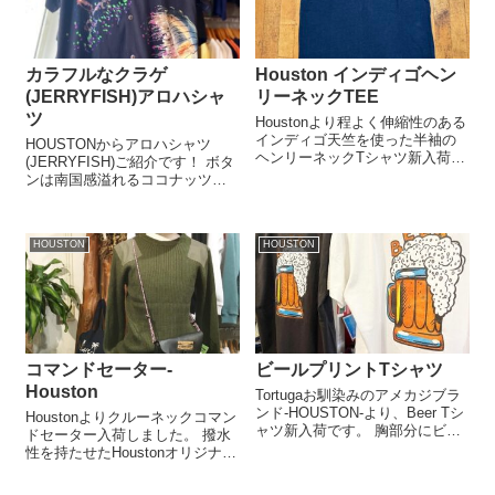
カラフルなクラゲ
Houston インディゴヘン
(JERRYFISH)アロハシャ
リーネックTEE
ツ
Houstonより程よく伸縮性のある
インディゴ天竺を使った半袖の
HOUSTONからアロハシャツ
ヘンリーネックTシャツ新入荷し
(JERRYFISH)ご紹介です！ ボタ
ました。 3ボタン仕様のヘンリー
ンは南国感溢れるココナッツボ
ネックでボタンにはオールドテ
タン、深海に生えるカラフルな
イストの猫目ボタンを仕様。 1枚
クラゲ(JERRYFISH)がビッグパ
での着用だけでなく、ジャケッ
ターンで配置！ 奄美の夏にもピ
トやカーディガンなどと合わ...
HOUSTON
HOUSTON
ッタリのアロハシャツ、ご来店
の際も是非ご覧くだ...
コマンドセーター-
ビールプリントTシャツ
Houston
Tortugaお馴染みのアメカジブラ
ンド-HOUSTON-より、Beer Tシ
Houstonよりクルーネックコマン
ャツ新入荷です。 胸部分にビー
ドセーター入荷しました。 撥水
ルのワッペン。 バックプリント
性を持たせたHoustonオリジナル
に大き目のビールプリント。 夏
のリブニット使用。 多少の雨な
を感じさせるTシャツです。生地
ら弾くことができます。 着心地