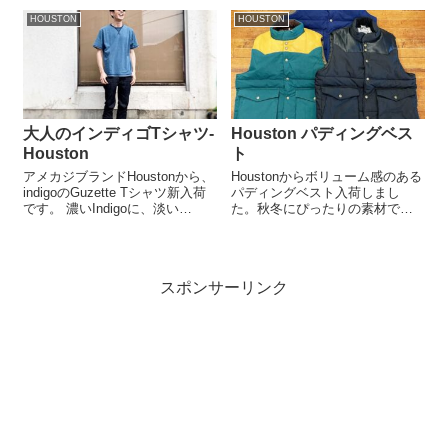
も程よい厚みで、型崩れしにく
も良く細部までしっかり作り込
いつくりです。...
HOUSTON
HOUSTON
まれています。 是非店頭にてご
覧くださいませ！！ ...
大人のインディゴTシャツ-
Houston パディングベス
Houston
ト
アメカジブランドHoustonから、
Houstonからボリューム感のある
indigoのGuzette Tシャツ新入荷
パディングベスト入荷しまし
です。 濃いIndigoに、淡い
た。秋冬にぴったりの素材であ
VintageWashの2種類。 経年劣化
るコットンナイロン混のワッシ
も楽しめるTシャツです。通販サ
ャー生地を使用しています。こ
イトにも載せてます☺︎︎︎︎サイズM L
の生地は軽くて暖かく、肌触り
XL￥3,90...
も良いため、寒い季節にも快適
スポンサーリンク
に着用できます。ボリューム感
のあるデザ...