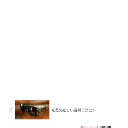
奄美の眩しい直射日光に〜