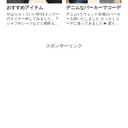
おすすめアイテム
デニムなパーカーでコーデ
やはりカッコいいM-51インナー
デニム×スウェット生地のパーカ
のライナー外してみました。 T
ー入荷いたしました さっそくコ
シャツやシャツなどと相性もバ
ーデに使ってみました☀︎ 柔らか
ッチリです。寒さに合わせて調
なデニム生地なので羽織りやす
整できるのが◎ 寒い日にはライ
く、着心地も良いです◎ 人気ア
ナーつけて◎ 今お得なSALEア
イテム、ぜひお早めのご来店お
イテムぜひぜひ店頭にてご覧下
すすめいたしま
スポンサーリンク
さい☺︎︎︎︎ ●M-51￥17...
す‍♂️￥8,900+tax.size.M その...