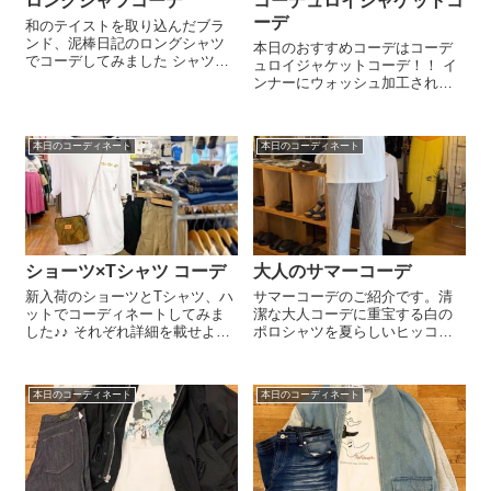
ロングシャツコーデ
コーデュロイジャケットコ
ーデ
和のテイストを取り込んだブラ
ンド、泥棒日記のロングシャツ
本日のおすすめコーデはコーデ
でコーデしてみました シャツと
ュロイジャケットコーデ！！ イ
スニーカーをKHAKI色で合わせ
ンナーにウォッシュ加工された
てみました☀︎ ゆったりなカーゴ
デニムシャツ、ボトムはワイド
パンツもおすすめです☺︎︎︎︎ 生地に
シルエットなナチュラルカラー
特徴のある、シャツにヘンリー
パンツを選んでみました。 秋冬
ネックロンＴ。 気になる...
本日のコーディネート
本日のコーディネート
らしい落ち着いた大人の休日コ
ーデです。 1点でも気になるアイ
テムござ...
ショーツ×Tシャツ コーデ
大人のサマーコーデ
新入荷のショーツとTシャツ、ハ
サマーコーデのご紹介です。清
ットでコーディネートしてみま
潔な大人コーデに重宝する白の
した♪♪ それぞれ詳細を載せよう
ポロシャツを夏らしいヒッコリ
と思いますが、取り急ぎのご紹
ーパンツと合わせました。是非
介です おすすめアイテムばかり
店頭でもご覧下さい！！.◇Ralph
です！ 夏アイテム続々入荷中☀︎
Lauren ポロシャツ ¥¥7,590-◇ヒ
本日のコーディネート
本日のコーディネート
ぜひご来店ください☺︎︎︎︎ ●Tシャツ
ッコリーパンツ ¥4,950-◇ストロ
￥5,390-●リッ...
ーハッ...