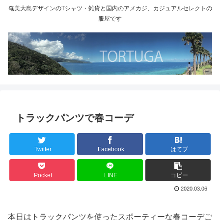
奄美大島デザインのTシャツ・雑貨と国内のアメカジ、カジュアルセレクトの
服屋です
トラックパンツで春コーデ
Twitter
Facebook
はてブ
Pocket
LINE
コピー
2020.03.06
本日はトラックパンツを使ったスポーティーな春コーデご