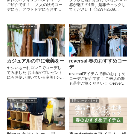
ご紹介です！ 大人の秋冬コー
感が魅力の1着、是非チェックし
デにも、アウトドアにもおすす
てください！ ◇2W7-2509
めなパディングベストご来店の
GoodWear フットボール7/S
際も是非ご覧ください！ ◇WL-
Teecolor:BLACK NAVYsize:
2304 S.V CAP WLLTRD (NAVY)
(M)〜(XL)¥3850-
本日のコーディネート
reversal
¥3960- ◇51309 NAVY(M)...
カジュアルの中に奄美をー
reversal 春のおすすめコー
デ
ヤシいもーれロンＴでコーデし
てみました お土産やプレゼント
reversalアイテムで春のおすすめ
にもお使い頂いている奄美Tシャ
コーデご紹介です！ ご来店の際
ツ。 ロンＴもたくさん種類ござ
も是非ご覧ください！ ◇reversal
います☺︎︎︎︎ ぜひぜひ店内覗きにい
rvner034 ALLMESH TRACKER
らしてください♪♪●ロンＴ
9FIFTY¥8800-
￥4,000+tax. ✩その他アイテム ●
◇reversal×Majestic rvmjstc0...
スタジャン￥6...
本日のコーディネート
本日のコーディネート