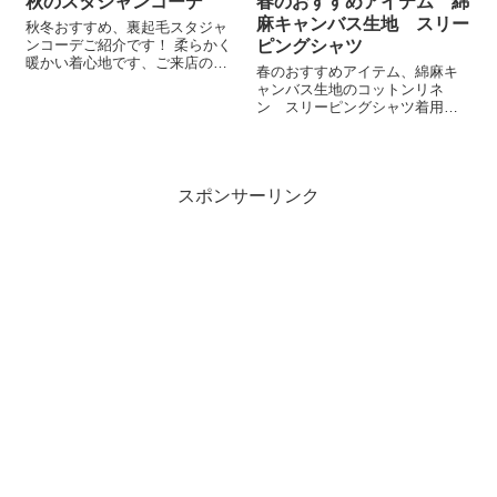
秋のスタジャンコーデ
春のおすすめアイテム 綿
麻キャンバス生地 スリー
秋冬おすすめ、裏起毛スタジャ
ンコーデご紹介です！ 柔らかく
ピングシャツ
暖かい着心地です、ご来店の際
春のおすすめアイテム、綿麻キ
も是非ご覧ください！ ◇WL-
ャンバス生地のコットンリネ
2305 6PANEL BB CAP
ン スリーピングシャツ着用イ
WL(BLACK)¥3960- ◇155911 ス
メージです！ ご来店の際も是非
タジャンNAVY(L) CORISC...
ご覧ください！ ◇227-03 L/Sシ
ャツcolor:BEIGE BROWNsize:
(M)(L)¥7590-
スポンサーリンク