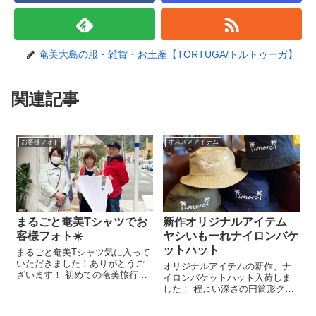
奄美大島の服・雑貨・お土産【TORTUGA/トルトゥーガ】
関連記事
お客様フォト
オススメアイテム
まるごと奄美Tシャツでお
新作オリジナルアイテム
客様フォト☀️
ヤシいもーれナイロンバケ
ットハット
まるごと奄美Tシャツ気に入って
いただきました！ありがとうご
オリジナルアイテムの新作、ナ
ざいます！ 初めての奄美旅行ぜ
イロンバケットハット入荷しま
ひ楽しんでくださいね☀️
した！ 程よい深さの円筒形クラ
ウンと、顔のラインが綺麗に見
える絶妙な角度と大きさのブリ