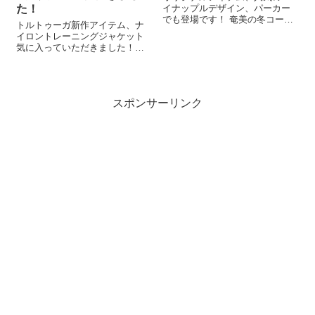
た！
イナップルデザイン、パーカー
でも登場です！ 奄美の冬コーデ
トルトゥーガ新作アイテム、ナ
にも、奄美旅行のお土産にもお
イロントレーニングジャケット
すすめです ご来店の際も是非ご
気に入っていただきました！あ
覧ください！
りがとうございます！ またのご
来店楽しみにお待ちしておりま
す☀️
スポンサーリンク