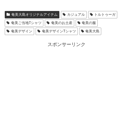
奄美大島オリジナルアイテム
カジュアル
トルトゥーガ
奄美ご当地Tシャツ
奄美のお土産
奄美の服
奄美デザイン
奄美デザインTシャツ
奄美大島
スポンサーリンク