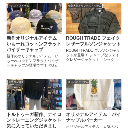
ムが特徴！ 奄美観光にぴったり
オススメアイテム
奄美大島オリジナルアイテム
のアイテム、カジュアルな普段
着と合わせるのもおすすめです
ご来店の際...
新作オリジナルアイテム
ROUGH TRADE フェイク
いもーれコットンフラット
レザーブルゾンジャケット
バイザーキャップ
ROUGH TRADE ブルゾンジャケ
ットが登場！ シャープなフェイ
新作のオリジナルアイテム、い
クレザージャケット、シックな
もーれコットンフラットバイザ
カラーリング展開は、プリント
ーキャップが登場です！ やわら
柄などと合わせた時も邪魔にな
かな頭周りは被り心地抜群、コ
らない着回し力もあるのが嬉し
ンパクトで浅めのシルエットは
いポイント！ ワイド過ぎないボ
アウトドアや、ストリート、ス
リューム感で年齢問わず着用し
お客様フォト
オススメアイテム
ケーターなどさまざまなスタイ
や...
ルにも自在にマッチします！ ご
来店の際も是...
トルトゥーガ新作、ナイロ
オリジナルアイテム パイ
ントレーニングジャケット
ナップルパーカー
気に入っていただきまし
オリジナルアイテム、人気のパ