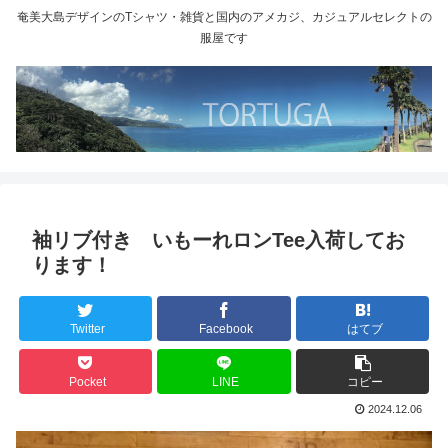
奄美大島デザインのTシャツ・雑貨と国内のアメカジ、カジュアルセレクトの
服屋です
袖リブ付き いもーれロンTee入荷してお
ります！
Twitter
Facebook
はてブ
Pocket
LINE
コピー
2024.12.06