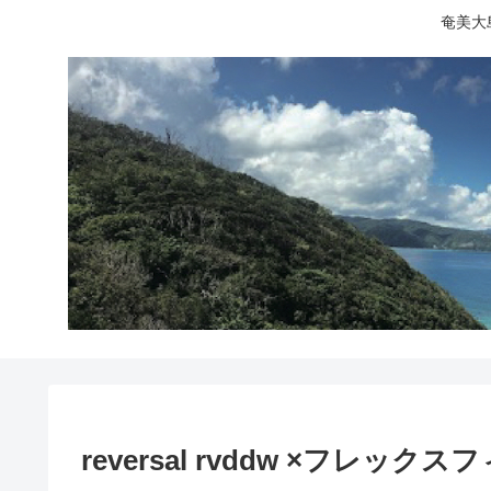
奄美大
reversal rvddw ×フレ