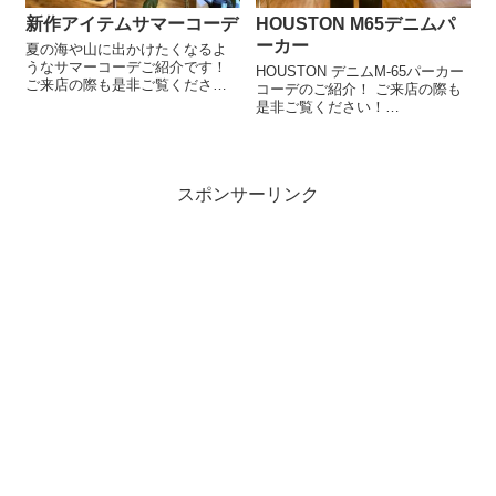
新作アイテムサマーコーデ
HOUSTON M65デニムパ
ーカー
夏の海や山に出かけたくなるよ
うなサマーコーデご紹介です！
HOUSTON デニムM-65パーカー
ご来店の際も是非ご覧くださ
コーデのご紹介！ ご来店の際も
い！ ◇WO-2201 BLACK S.V
是非ご覧ください！
Mesh CAP RS¥3630-
◇HOUSTON UN-6680
◇rv23ss051 WHITE(L) reversal
VintageWash HOUSTON
SUNFLOWER...
BBCAP¥4290- ◇DENIM M-65
PARKA INDIGO(S)...
スポンサーリンク