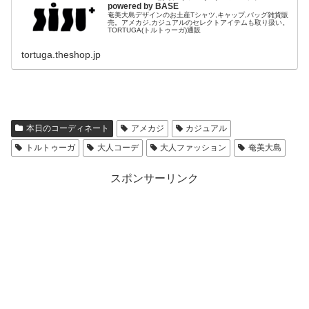
powered by BASE
奄美大島デザインのお土産Tシャツ,キャップ,バッグ雑貨販
売。アメカジ,カジュアルのセレクトアイテムも取り扱い。
TORTUGA(トルトゥーガ)通販
tortuga.theshop.jp
本日のコーディネート
アメカジ
カジュアル
トルトゥーガ
大人コーデ
大人ファッション
奄美大島
スポンサーリンク