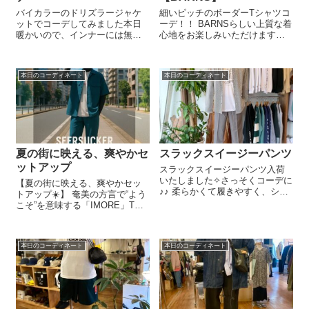
バイカラーのドリズラージャケ
細いピッチのボーダーTシャツコ
ットでコーデしてみました本日
ーデ！！ BARNSらしい上質な着
暖かいので、インナーには無地
心地をお楽しみいただけます。
のTシャツ。スキニーデニムパン
ベージュのボトムと合わせると
ツもおすすめです☺︎︎︎︎ 気になるア
涼し気な清潔感のある大人コー
イテムはぜひ店頭にてご覧下さ
デに仕上がります。 . ◆BARNS
本日のコーディネート
本日のコーディネート
い☀︎●ドリズラージャケット
ボーダーTシャツ ¥8,900-
￥8,900-●無地Tシャツ￥1...
◆BARNSストレッチ...
夏の街に映える、爽やかセ
スラックスイージーパンツ
ットアップ
スラックスイージーパンツ入荷
いたしました✧︎さっそくコーデに
【夏の街に映える、爽やかセッ
♪♪ 柔らかくて履きやすく、シル
トアップ☀️】 奄美の方言で“よう
エットも素敵です。 ベルトいら
こそ”を意味する「IMORE」Tシ
ずで楽ちんです✧︎ Blackもありま
ャツをインナーに、シアサッカ
す♪♪ おすすめアイテム、 ぜひぜ
ー素材のセットアップで夏コー
ひ店頭にてご覧下さい☺︎︎︎︎ ●スラ
デをアップデート。 シアサッカ
ックスイ...
本日のコーディネート
本日のコーディネート
ー特有の凹凸感が肌に張り付き
にくく、通気性も抜群。蒸し暑
い...