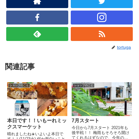
tortuga
関連記事
ショップのこと
ショップのこと
本日です！！いもーれミッ
7月スタート
クスマーケット
今日から7月スタート 2021年も
後半戦！！ 梅雨もそろそろ開け
晴れましたね☀️いよいよ本日で
てくれるはずなので、今年のサ
す！！(11/23火).何か面白いこと