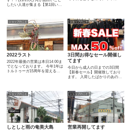
マーコーデ是非チェックしにご
したい人達が集まる【第1回いも
来店下さいませ！！ 本日も皆様
ーれミックスマーケット】トル
のご来店楽しみにお待ちしてお
トゥーガで開催されます。.今回
ります。
は縁のある北の輪と南の輪が商
ショップのこと
ショップのこと
店街トルトゥーガに集まって頂
けることになりました。.あの...
2022ラスト
3日間お得なセール開催し
てます
2022年最後の営業は本日14:00ま
でとなっております。 今年1年は
今日から成人の日までの3日間
トルトゥーガ15周年を迎えるこ
【新春セール】開催致しており
とも出来、お店を通して様々な
ます。 入荷したばかりのあのア
出会いがあり、とてもいい年を
イテムから、暖かいあのアイテ
過ごすことが出来ました。.いつ
ムまでお得なプライスとなって
もありがとうございます。大変
おります。.卒業したら進学や就
お世話になりました。.初商...
ショップのこと
ショップのこと
職で島を離れる方も多いと思い
ます。この機会に冬アイテムを
もう1着手に...
しとしと雨の奄美大島
営業再開してます