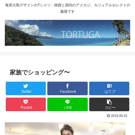
奄美大島デザインのTシャツ・雑貨と国内のアメカジ、カジュアルセレクトの
服屋です
家族でショッピング〜
Twitter
Facebook
はてブ
Pocket
LINE
コピー
2019.09.15