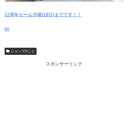
12
周年セール月曜
(16
日
)
までです！！
￼
ショップのこと
スポンサーリンク