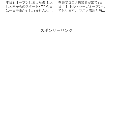
本日もオープンしました🏠 しと
奄美でコロナ感染者が出て2日
しと雨からのスタート⋆̩☂︎*̣̩ 今日
目！！ トルトゥーガオープンし
は一日中雨かもしれませんね 気
ております。 マスク着用と消毒
分転換にでもお気軽にお立ち寄
はデフォルトでの営業となりま
りくださいませ👣👭👣 バレンタ
す。 営業時間の変更などござい
イン🍫ギフト探しも是非〜 よろ
またらまたこちらでお知らせ致
しくお願い致します🧢🧥🥾👖
します。 #奄美大島#奄美#トル
スポンサーリンク
トゥーガ#トルトゥーガ奄美
#ama...