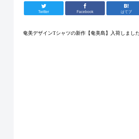
Twitter
Facebook
はてブ
奄美デザイン
T
シャツの新作【奄美島】入荷しまし