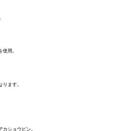
。
を使用。
なります。
アカショウビン。