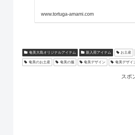
www.tortuga-amami.com
奄美大島オリジナルアイテム
新入荷アイテム
お土産
奄美のお土産
奄美の服
奄美デザイン
奄美デザイ
スポ