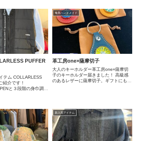
奄美ハンドメイド
OLLARLESS PUFFER
革工房one×薩摩切子
大人のキーホルダー革工房one×薩摩切
子のキーホルダー届きました！ 高級感
アイテム COLLARLESS
のあるレザーに薩摩切子。ギフトにも喜
STご紹介です！
ばれるアイテムです。 単色切子：Green
N/OPENと３段階の身巾調節
￥11,000+tax. 2色切子：Red
な中綿の量が体温調整を
Yellow￥13,000+tax. 気に...
ーディやロンTの上にアウ
も、ジャケッ...
新入荷アイテム