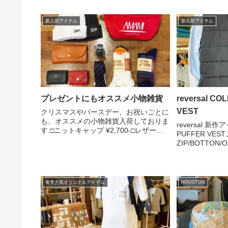
新入荷アイテム
新入荷アイテム
プレゼントにもオススメ小物雑貨
reversal C
VEST
クリスマスやバースデー、お祝いごとに
も、オススメの小物雑貨入荷しておりま
reversal 新作
す.□ニットキャップ ¥2,700-□レザーウ
PUFFER VE
ォレット ¥9,800-□ミニウォレット
ZIP/BOTTO
¥6,500-□カードケース ¥3,500-□ウォッ
が可能で、絶妙
チ ¥10,400-□ネクタ...
サポート！ フ
ターベストとして
奄美大島オリジナルアイテム
HOUSTON