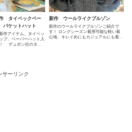
新作 タイベックペー
新作 ウールライクブルゾン
、バケットハット
新作のウールライクブルゾンご紹介で
す！ ロングシーズン着用可能な軽い着
ら新作アイテム、タイベッ
心地、キレイめにもカジュアルにも着回
ップ、ペーパーハット入
しできる1着あれば便利なジャケットで
！ デュポン社のタイ
す！ 是非チェックしてください！
地を使用し、オリジナル
◇ROUGH TRADE ヘリンボーンウール
リントした6パネルのバ
ライクジャケットco...
キャップ。裏地は
触冷感タ...
ンサーリンク