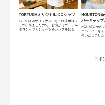
TORTUGAオリジナルポロシャツ
HOUSTON
パーキャップ
TORTUGAオリジナルいもーれ波ポロシ
ャツ出来ましたので、お出かけコーデ☀️
HOUSTONか
ポロシャツとショーツをシンプルに合わ
クペーパーキャ
せてみました。 奄美のお土産やプレゼ
荷いたしました
ントにぜひぜひお使いください♪♪ ●ポロ
ベックという生
シャツ￥3,400-●ショーツ￥4,500-●キ...
のマップ柄をプ
ケットハットと
COOLMAXの接
スポ