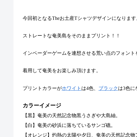
今回初となる
The
お土産
T
シャツデザインになります
ストレートな奄美島をそのままプリント！！
インベーダーゲームを連想させる荒い点のフォント
着用して奄美をお楽しみ頂けます。
プリントカラーが
ホワイト
は
4
色、
ブラック
は
3
色に
カラーイメージ
【黒】奄美の天然記念物黒うさぎや大島紬。
【白】奄美の砂浜に落ちているサンゴ礁。
【オレンジ】灼熱の太陽や夕日、奄美の天然記念物