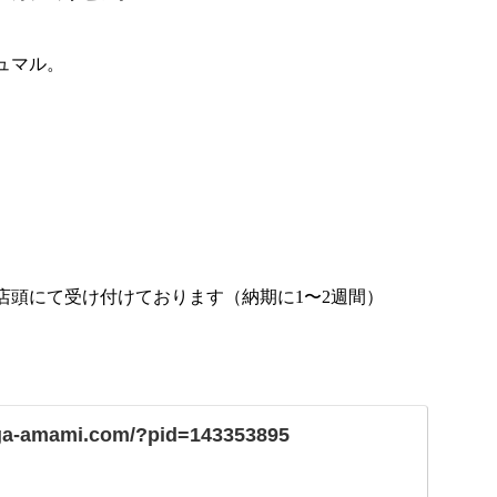
ュマル。
店頭にて受け付けております（納期に
1
〜
2
週間）
uga-amami.com/?pid=143353895