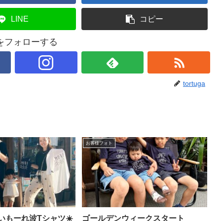
LINE
コピー
gaをフォローする
tortuga
お客様フォト
いもーれ波Tシャツ☀️
ゴールデンウィークスタート