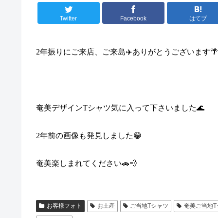
Twitter
Facebook
はてブ
2
年振りにご来店、ご来島
✈️
ありがとうございます
🌴
奄美デザイン
T
シャツ気に入って下さいました
🌊
2
年前の画像も発見しました
😁
奄美楽しまれてください
🚗💨
お客様フォト
お土産
ご当地Tシャツ
奄美ご当地T