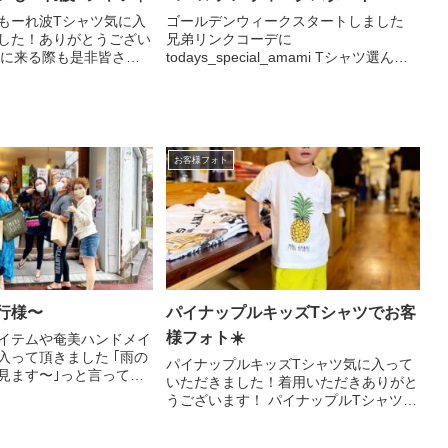
もーれ波Tシャツ気に入
ゴールデンウィークスタートしました
した！ありがとうござい
兄弟リンクコーデに
奄美に来る際も是非皆さん
todays_special_amami Tシャツ選んで
ださいね！
頂きました🌴 いつもありがとうござい
ます🏖
お客様フォト
行様〜
パイナップルキッズTシャツでお客
様フォト☀️
イテムや奄美ハンドメイ
入って頂きました ｢雨の
パイナップルキッズTシャツ気に入って
見ます〜｣っと言って頂
いただきました！着用いただきありがと
時でした。 ありがとう
うございます！ パイナップルTシャツで
奄美大島#奄美
是非奄美時間楽しんでください☀️
ima #トルトゥーガ#トルト