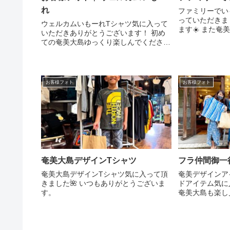
れ
ファミリーでい
っていただきま
ウェルカムいもーれTシャツ気に入って
ます☀️ また
いただきありがとうございます！ 初め
でお立ち寄りく
ての奄美大島ゆっくり楽しんでくださ
い！
お客様フォト
お客様フォト
奄美大島デザインTシャツ
フラ仲間御一
奄美大島デザインTシャツ気に入って頂
奄美デザインア
きました🌺 いつもありがとうございま
ドアイテム気に
す。
奄美大島も楽し
けて嬉しいひと
ございます。.#
#amamiosh
ゥーガ奄美