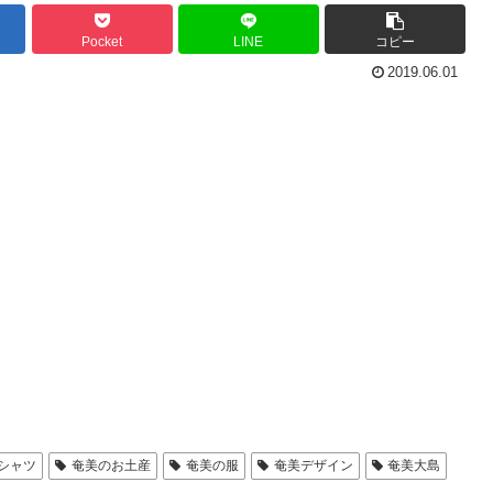
Pocket
LINE
コピー
2019.06.01
シャツ
奄美のお土産
奄美の服
奄美デザイン
奄美大島